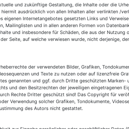
tuelle und zukünftige Gestaltung, die Inhalte oder die Urhe
ch hiermit ausdrücklich von allen Inhalten aller verlinkten /
b des eigenen Internetangebotes gesetzten Links und Verweis
n, Mailinglisten und in allen anderen Formen von Datenbank
e Inhalte und insbesondere für Schäden, die aus der Nutzun
 der Seite, auf welche verwiesen wurde, nicht derjenige, der
e Urheberrechte der verwendeten Bilder, Grafiken, Tondoku
 Videosequenzen und Texte zu nutzen oder auf lizenzfreie 
botes genannten und ggf. durch Dritte geschützten Marken-
ts und den Besitzrechten der jeweiligen eingetragenen Eig
rch Rechte Dritter geschützt sind! Das Copyright für veröff
ung oder Verwendung solcher Grafiken, Tondokumente, Video
ustimmung des Autors nicht gestattet.